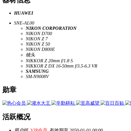
器材信息
HUAWEI
SNE-AL00
NIKON CORPORATION
NIKON D700
NIKON Z 7
NIKON Z 50
NIKON D800E
镜头
NIKKOR Z 20mm f/1.8 S
NIKKOR Z DX 16-50mm f/3.5-6.3 VR
SAMSUNG
SM-N9008V
勋章
活跃概况
用户组
VIP会员
有效期至 2050-01-01 00:00