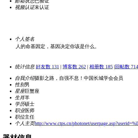
邮箱状态
已验证
视频认证
未认证
个人签名
人的命基因定，基因决定你该是什么。
统计信息
好友数 131
|
博客数 262
|
相册数 185
|
回帖数 714
自我介绍
摄影之路，自强不息！中国长城学会会员
性别
男
星座
巨蟹座
生肖
羊
学历
硕士
职业
医师
职位
主任
个人主页
http://www.ctps.cn/photonet/userpage.asp