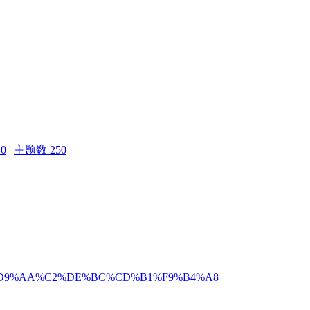
0
|
主题数 250
?userid=%D9%AA%C2%DE%BC%CD%B1%F9%B4%A8