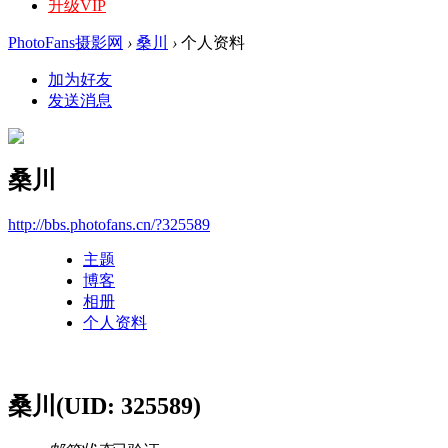
升级VIP
PhotoFans摄影网
›
桑川
›
个人资料
加为好友
发送消息
桑川
http://bbs.photofans.cn/?325589
主题
博客
相册
个人资料
桑川
(UID: 325589)