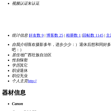
视频认证
未认证
统计信息
好友数 9
|
博客数 25
|
相册数 1
|
回帖数 1145
|
主
自我介绍
喜欢摄影多年，进步少少：）退休后想和同好多
吧：）
居住地
广西壮族自治区
性别
保密
学历
其它
职业
退休
职位
无业
个人主页
http://
器材信息
Canon