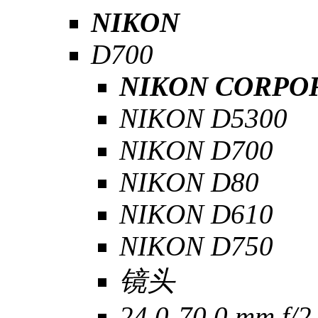
NIKON
D700
NIKON CORPO
NIKON D5300
NIKON D700
NIKON D80
NIKON D610
NIKON D750
镜头
24.0-70.0 mm f/2