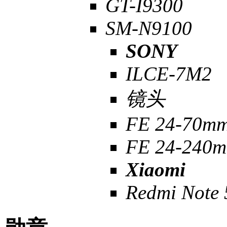
GT-I9300
SM-N9100
SONY
ILCE-7M2
镜头
FE 24-70mm
FE 24-240m
Xiaomi
Redmi Note