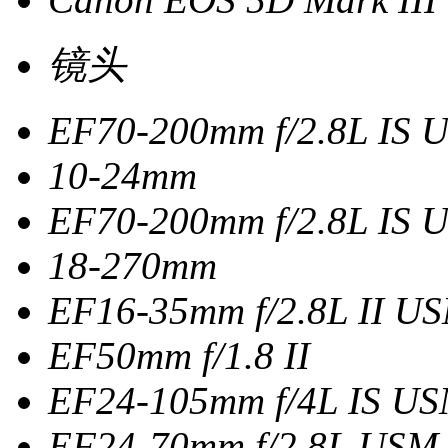
镜头
EF70-200mm f/2.8L IS 
10-24mm
EF70-200mm f/2.8L IS 
18-270mm
EF16-35mm f/2.8L II U
EF50mm f/1.8 II
EF24-105mm f/4L IS U
EF24-70mm f/2.8L USM