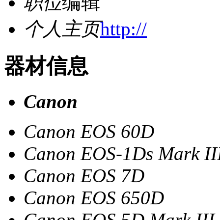
职位
编辑
个人主页
http://
器材信息
Canon
Canon EOS 60D
Canon EOS-1Ds Mark II
Canon EOS 7D
Canon EOS 650D
Canon EOS 5D Mark III