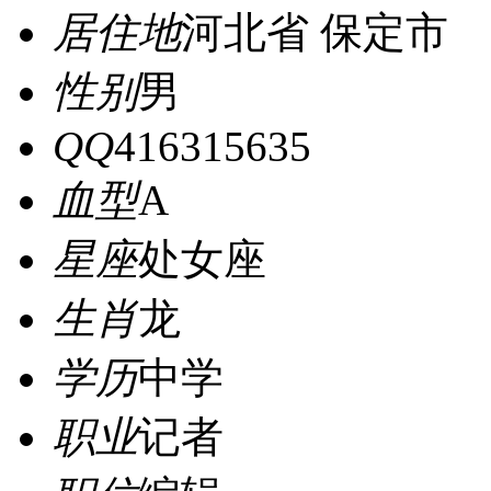
居住地
河北省 保定市
性别
男
QQ
416315635
血型
A
星座
处女座
生肖
龙
学历
中学
职业
记者