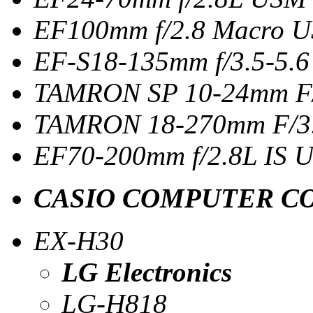
EF100mm f/2.8 Macro 
EF-S18-135mm f/3.5-5.6
TAMRON SP 10-24mm F/3
TAMRON 18-270mm F/3.
EF70-200mm f/2.8L IS 
CASIO COMPUTER CO
EX-H30
LG Electronics
LG-H818