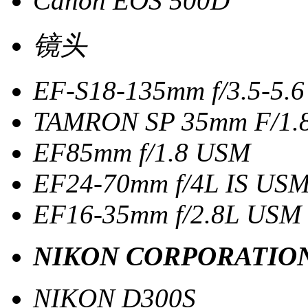
Canon EOS 500D
镜头
EF-S18-135mm f/3.5-5.6
TAMRON SP 35mm F/1.8
EF85mm f/1.8 USM
EF24-70mm f/4L IS US
EF16-35mm f/2.8L USM
NIKON CORPORATIO
NIKON D300S