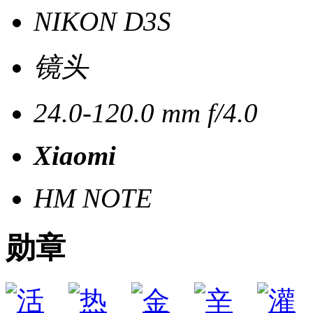
NIKON D3S
镜头
24.0-120.0 mm f/4.0
Xiaomi
HM NOTE
勋章