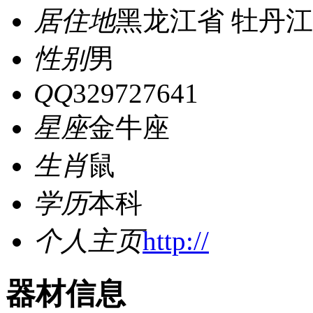
居住地
黑龙江省 牡丹江
性别
男
QQ
329727641
星座
金牛座
生肖
鼠
学历
本科
个人主页
http://
器材信息