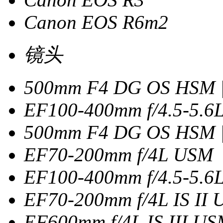
Canon EOS R6m2
镜头
500mm F4 DG OS HSM | 
EF100-400mm f/4.5-5.6L
500mm F4 DG OS HSM | 
EF70-200mm f/4L USM
EF100-400mm f/4.5-5.6L 
EF70-200mm f/4L IS II 
EF600mm f/4L IS III U